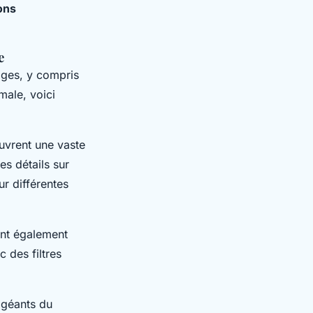
ons
e
ages, y compris
male, voici
ouvrent une vaste
s détails sur
r différentes
ent également
c des filtres
 géants du