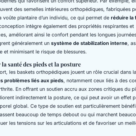
dernes qui favorisent un confort supérieur. Par exemple, el
vent des semelles intérieures orthopédiques, fabriquées p
a voûte plantaire d’un individu, ce qui permet de
réduire la 
 conception intègre également des propriétés respirantes et
es, améliorant ainsi le confort pendant les longues journées
grent généralement un
système de stabilization interne
, a
e et minimisant le risque de blessures.
 la santé des pieds et la posture
rt, les baskets orthopédiques jouent un rôle crucial dans l
es problèmes liés aux pieds
, notamment ceux liés à des c
arthrite. En offrant un soutien accru aux zones critiques du p
orent indirectement la posture, ce qui peut avoir un effet po
porel global. Ce type de soutien est particulièrement bénéf
assent beaucoup de temps debout ou qui marchent beaucou
er les tensions sur les articulations et de favoriser un meill