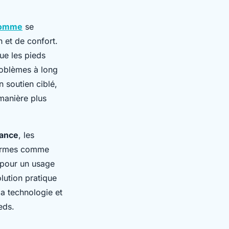
homme
se
n et de confort.
ue les pieds
problèmes à long
 soutien ciblé,
 manière plus
mance
, les
formes comme
 pour un usage
olution pratique
a technologie et
eds.