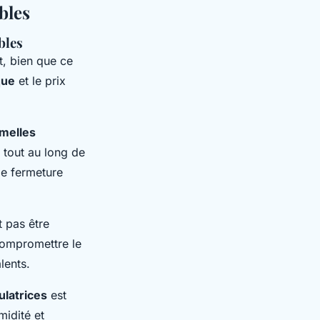
bles
bles
, bien que ce
que
et le prix
melles
 tout au long de
de fermeture
 pas être
compromettre le
lents.
latrices
est
midité et