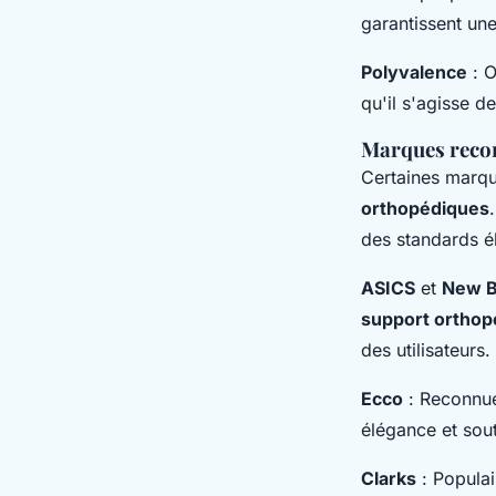
garantissent un
Polyvalence
: O
qu'il s'agisse d
Marques recon
Certaines marqu
orthopédiques
des standards é
ASICS
et
New B
support orthop
des utilisateurs.
Ecco
: Reconnue
élégance et so
Clarks
: Populai