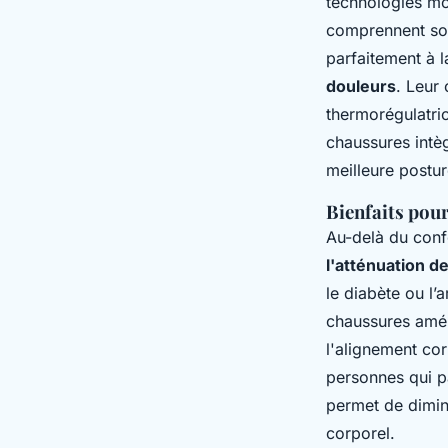
technologies mo
comprennent sou
parfaitement à l
douleurs
. Leur
thermorégulatric
chaussures intè
meilleure postur
Bienfaits pour
Au-delà du confo
l'atténuation d
le diabète ou l’
chaussures améli
l'alignement cor
personnes qui p
permet de diminu
corporel.