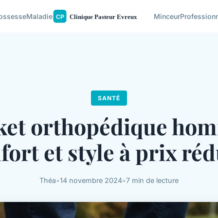
ossesse
Maladie
Minceur
Profession
SANTÉ
ket orthopédique hom
fort et style à prix réd
Théa
•
14 novembre 2024
•
7 min de lecture