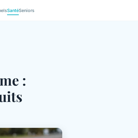
nels
Santé
Seniors
me :
uits