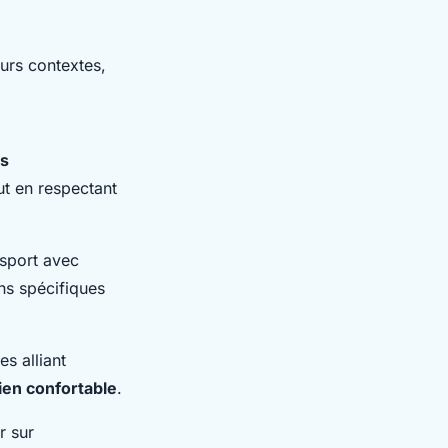
urs contextes,
ts
ut en respectant
 sport avec
ns spécifiques
s alliant
ien confortable
.
r sur