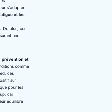
les
our s'adapter
fatigue et les
. De plus, ces
ssurant une
a
prévention et
onditions comme
ied, ces
sitif sur
ique pour les
p, car il
eur équilibre