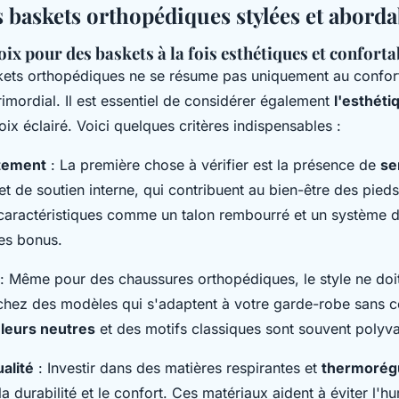
s baskets orthopédiques stylées et aborda
oix pour des baskets à la fois esthétiques et conforta
kets orthopédiques ne se résume pas uniquement au confort
primordial. Il est essentiel de considérer également
l'esthéti
oix éclairé. Voici quelques critères indispensables :
stement
: La première chose à vérifier est la présence de
se
et de soutien interne, qui contribuent au bien-être des pieds
 caractéristiques comme un talon rembourré et un système 
des bonus.
: Même pour des chaussures orthopédiques, le style ne doit
chez des modèles qui s'adaptent à votre garde-robe sans 
leurs neutres
et des motifs classiques sont souvent polyva
alité
: Investir dans des matières respirantes et
thermorégu
a durabilité et le confort. Ces matériaux aident à éviter l'hu