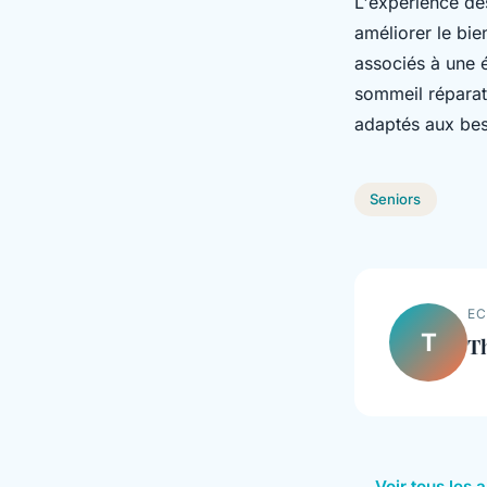
L'expérience de
améliorer le bie
associés à une é
sommeil réparate
adaptés aux besoi
Seniors
EC
T
T
← Voir tous les a