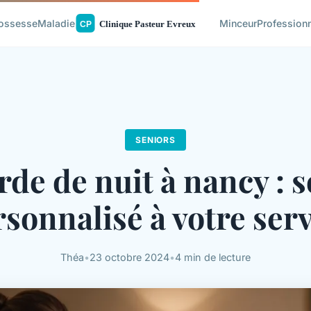
ossesse
Maladie
Minceur
Profession
SENIORS
rde de nuit à nancy : s
sonnalisé à votre ser
Théa
•
23 octobre 2024
•
4 min de lecture