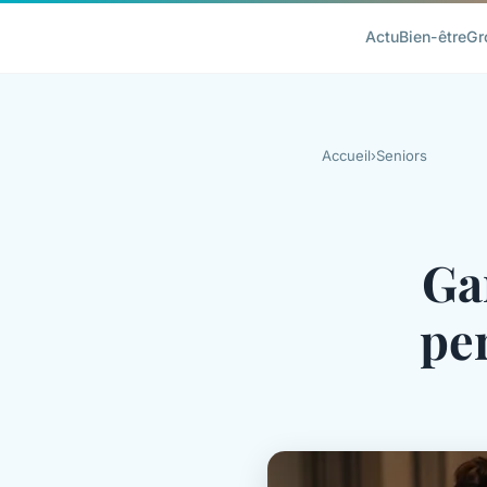
Actu
Bien-être
Gr
Accueil
›
Seniors
Ga
per