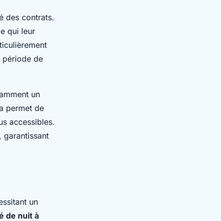
té des contrats.
e qui leur
ticulièrement
e période de
otamment un
la permet de
us accessibles.
, garantissant
essitant un
é de nuit à