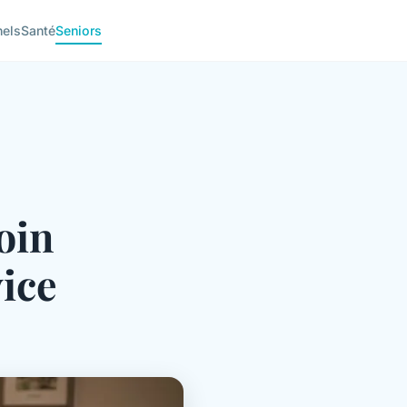
nels
Santé
Seniors
oin
vice