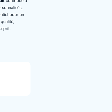
uit
contribue à
rsonnalisés,
ntiel pour un
qualité,
esprit.