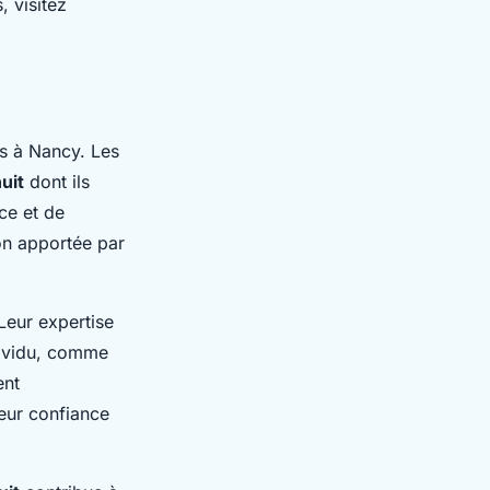
, visitez
ts à Nancy. Les
uit
dont ils
ce et de
ion apportée par
 Leur expertise
dividu, comme
ent
eur confiance