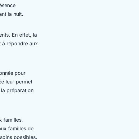
résence
nt la nuit.
ts. En effet, la
et à répondre aux
ionnés pour
ée leur permet
 la préparation
x familles.
aux familles de
soins possibles.