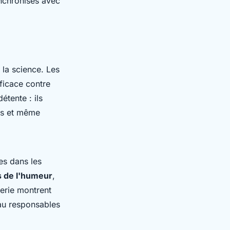
ynchronisés avec
 la science. Les
ficace contre
étente : ils
ves et même
es dans les
s de l'humeur
,
erie montrent
eau responsables