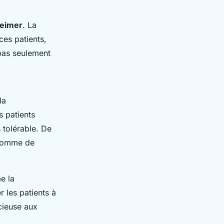
heimer
. La
ces patients,
pas seulement
la
es patients
 tolérable. De
 comme de
e la
 les patients à
cieuse aux