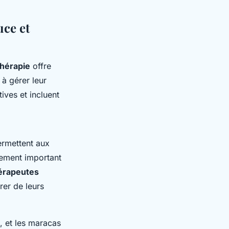
uce et
hérapie
offre
 à gérer leur
ives et incluent
permettent aux
rement important
érapeutes
rer de leurs
 et les maracas