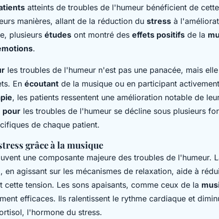
atients
atteints de troubles de l'humeur bénéficient de cett
eurs manières, allant de la réduction du
stress
à l'améliora
e, plusieurs
études
ont montré des
effets positifs
de la
mu
émotions
.
ur
les troubles de l'humeur n'est pas une panacée, mais elle
ts. En
écoutant
de la musique ou en participant activemen
pie
, les patients ressentent une amélioration notable de leu
 pour
les troubles de l'humeur se décline sous plusieurs f
cifiques de chaque patient.
stress grâce à la musique
uvent une composante majeure des troubles de l'humeur. L
e
, en agissant sur les mécanismes de relaxation, aide à rédu
t cette tension. Les
sons
apaisants, comme ceux de la
musi
ement efficaces. Ils ralentissent le rythme cardiaque et dimin
rtisol, l'hormone du stress.