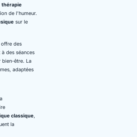
e
thérapie
tion de l'humeur.
sique
sur le
 offre des
t à des séances
r bien-être. La
ormes, adaptées
a
ire
que classique
,
uent la