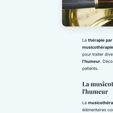
La
thérapie par
musicothérapi
pour traiter div
l'humeur
. Déco
patients.
La musicot
l'humeur
La
musicothéra
élémentaires c