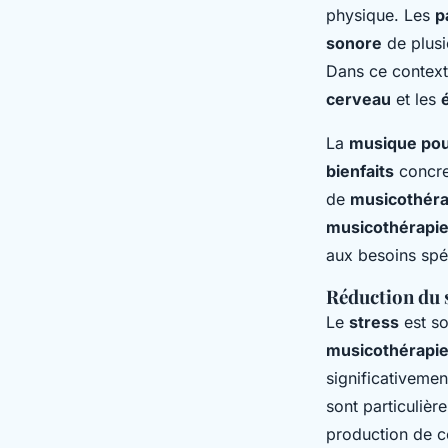
physique. Les
p
sonore
de plusi
Dans ce context
cerveau
et les
La
musique po
bienfaits
concre
de
musicothéra
musicothérapie
aux besoins spé
Réduction du 
Le
stress
est so
musicothérapi
significativemen
sont particulièr
production de co