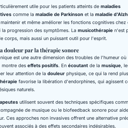
ticulièrement utile pour les patients atteints de
maladies
tives
comme la
maladie de Parkinson
et la
maladie d'Alz
maintenir et même améliorer les fonctions cognitives chez 
nsi la progression des symptômes. La
musicothérapie
n'est 
e corps, mais aussi un puissant outil pour l'esprit.
a douleur par la thérapie sonore
nique est une autre dimension des troubles de l'humeur où 
e
montre des
effets positifs
. En
écoutant
de la
musique
, l
r leur attention de la
douleur
physique, ce qui la rend plus
hérapie
favorise la libération d'endorphines, qui agissent
ésiques naturels.
apeutes
utilisent souvent des techniques spécifiques comm
ccompagnée de musique ou le biofeedback sonore pour aider
ur. Ces approches non invasives offrent une alternative pré
uvent associés à des effets secondaires indésirables.