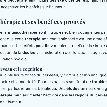
nore
peut également inclure des exercices de respiration s
accentuer les bienfaits sur l'humeur.
hérapie et ses bénéfices prouvés
de la
musicothérapie
sont multiples et bien documentés par
ent que cette
thérapie
non conventionnelle est une arme ef
l'humeur. Les
effets positifs
vont bien au-delà de la simple d
duction de la
douleur
, l'amélioration des fonctions cogniti
ilitation sociale.
erveau et la cognition
mule plusieurs zones du
cerveau
, y compris celles impliqué
oire et la motricité. Pour les patients souffrant de
trouble
n est particulièrement bénéfique. Des
études
en neuro-imag
érapie
peut augmenter l'activité dans les régions du cerv
 de l'humeur.