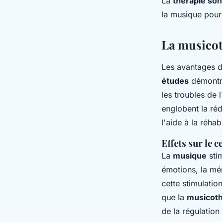
La
thérapie so
la musique pour 
La musicot
Les avantages 
études
démontr
les troubles de 
englobent la ré
l'aide à la réhab
Effets sur le c
La
musique
sti
émotions, la mém
cette stimulatio
que la
musicoth
de la régulation