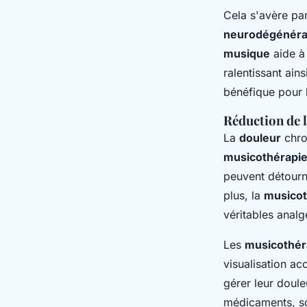
Cela s'avère par
neurodégénéra
musique
aide à 
ralentissant ai
bénéfique pour l
Réduction de l
La
douleur
chro
musicothérapi
peuvent détourne
plus, la
musicot
véritables analg
Les
musicothér
visualisation a
gérer leur doule
médicaments, so