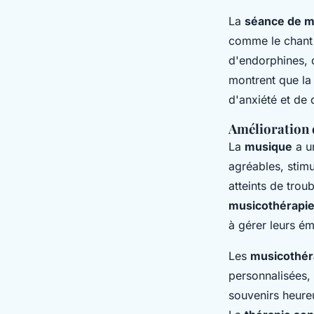
La
séance de m
comme le chant o
d'endorphines, 
montrent que la 
d'anxiété et de d
Amélioration 
La
musique
a un
agréables, stimu
atteints de trou
musicothérapie
à gérer leurs ém
Les
musicothér
personnalisées,
souvenirs heureu