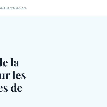
nels
Santé
Seniors
e la
ur les
es de