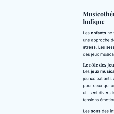
Musicothér
ludique
Les
enfants
ne 
une approche do
stress
. Les ses
des jeux musicau
Le rôle des je
Les
jeux music
jeunes patients 
pour ceux qui on
utilisent divers
tensions émotion
Les
sons
des in