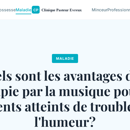
ossesse
Maladie
Minceur
Profession
MALADIE
ls sont les avantages d
pie par la musique po
ents atteints de troubl
l'humeur?