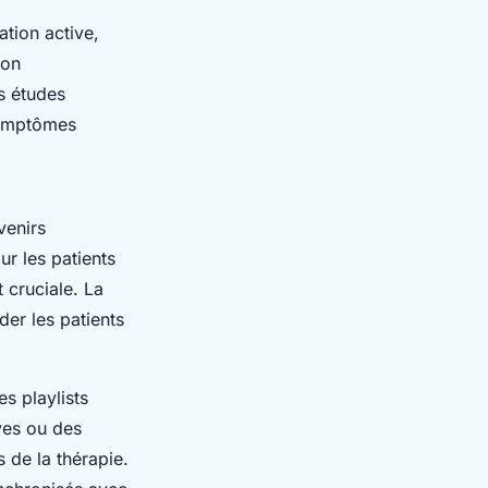
ation active,
ion
s études
symptômes
venirs
r les patients
 cruciale. La
der les patients
s playlists
ves ou des
 de la thérapie.