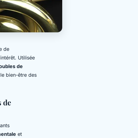
e de
ntérêt. Utilisée
roubles de
le bien-être des
s de
ants
mentale
et