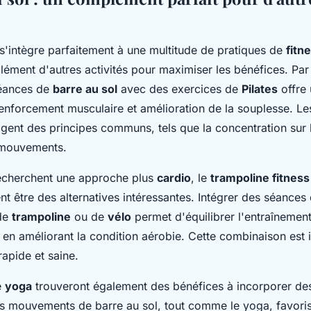
s'intègre parfaitement à une multitude de pratiques de
fitn
plément d'autres activités pour maximiser les bénéfices. Pa
éances de
barre au sol
avec des exercices de
Pilates
offre 
renforcement musculaire et amélioration de la souplesse. L
agent des principes communs, tels que la concentration sur l
 mouvements.
echerchent une approche plus
cardio
, le
trampoline fitness
t être des alternatives intéressantes. Intégrer des séances
 de
trampoline
ou de
vélo
permet d'équilibrer l'entraînemen
 en améliorant la condition aérobie. Cette combinaison est 
apide et saine.
e
yoga
trouveront également des bénéfices à incorporer de
es mouvements de barre au sol, tout comme le yoga, favoris