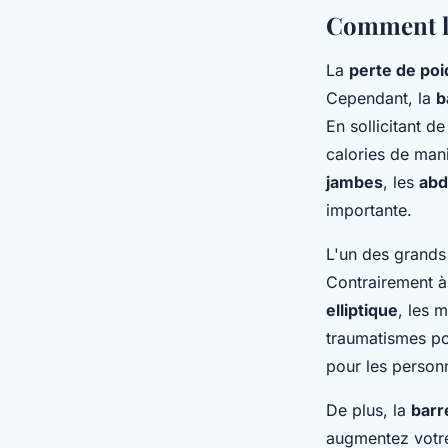
Comment la 
La
perte de poi
Cependant, la
b
En sollicitant 
calories de maniè
jambes
, les
abd
importante.
L'un des grands
Contrairement à
elliptique
, les 
traumatismes pou
pour les personn
De plus, la
barr
augmentez votre