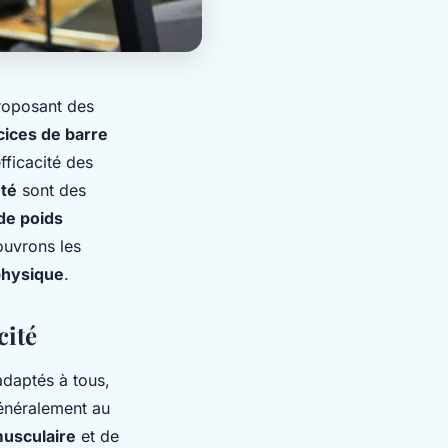
roposant des
cices de barre
efficacité des
té
sont des
de poids
ouvrons les
physique
.
cité
 adaptés à tous,
généralement au
usculaire
et de