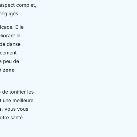
 aspect complet,
négligés.
cace. Elle
liorant la
 de danse
orcement
ue peu de
en zone
de tonifier les
t une meilleure
s
, vous vous
otre santé