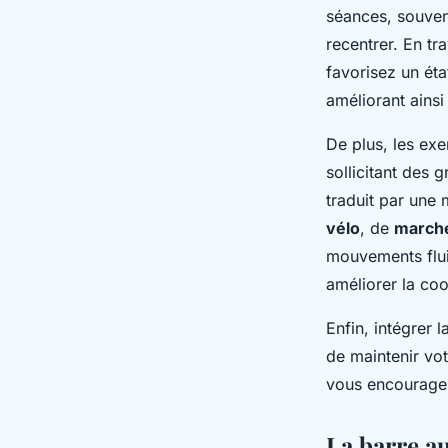
séances, souven
recentrer. En tr
favorisez un état
améliorant ainsi
De plus, les ex
sollicitant des 
traduit par une 
vélo
, de
march
mouvements flui
améliorer la coo
Enfin, intégrer l
de maintenir vot
vous encourage 
La barre au