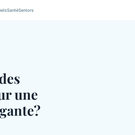
nels
Santé
Seniors
 des
our une
égante?