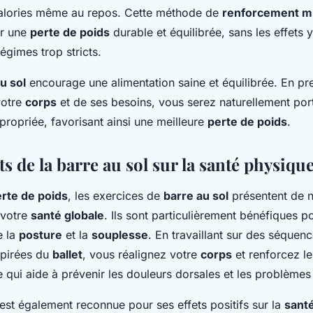
calories même au repos. Cette méthode de
renforcement m
ur une
perte de poids
durable et équilibrée, sans les effets
égimes trop stricts.
u sol
encourage une alimentation saine et équilibrée. En pr
votre
corps
et de ses besoins, vous serez naturellement por
ppropriée, favorisant ainsi une meilleure
perte de poids
.
ts de la barre au sol sur la santé physiqu
rte de poids
, les exercices de
barre au sol
présentent de 
 votre
santé globale
. Ils sont particulièrement bénéfiques p
e la
posture
et la
souplesse
. En travaillant sur des séquen
pirées du
ballet
, vous réalignez votre
corps
et renforcez l
ce qui aide à prévenir les douleurs dorsales et les problèmes
est également reconnue pour ses effets positifs sur la
sant