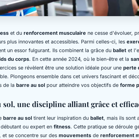
ness
et du
renforcement musculaire
ne cesse d'évoluer, p
s plus innovantes et accessibles. Parmi celles-ci, les
exer
nt un essor fulgurant. Ils combinent la grâce du
ballet
et l'
ids du corps
. En cette année 2024, où le bien-être et la
san
xercices se révèlent être une solution idéale pour une
perte 
able. Plongeons ensemble dans cet univers fascinant et déc
s de la
barre au sol
pour atteindre vos objectifs de
forme 
 sol, une discipline alliant grâce et effica
de
barre au sol
tirent leur inspiration du
ballet
, mais ils sont
 débutant ou expert en
fitness
. Cette pratique se déroule 
s, et se concentre sur des
mouvements
de
renforcement m