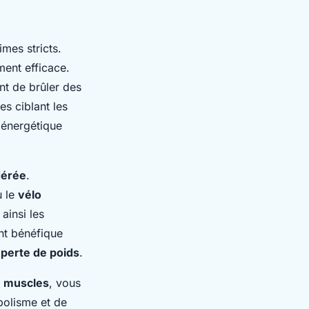
mes stricts.
ent efficace.
t de brûler des
es ciblant les
énergétique
dérée
.
 le
vélo
ainsi les
ent bénéfique
r
perte de poids
.
s
muscles
, vous
bolisme et de