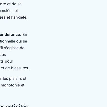
dre et de se
cumulées et
ess et l'anxiété,
endurance
. En
ionnelle qui se
il s'agisse de
Les
ts pour
 et de blessures.
 les plaisirs et
a monotonie et
s activités