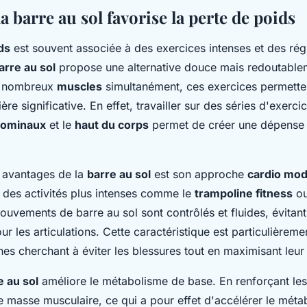
barre au sol favorise la perte de poids
ds
est souvent associée à des exercices intenses et des régi
arre au sol
propose une alternative douce mais redoutablem
de nombreux
muscles
simultanément, ces exercices permetten
re significative. En effet, travailler sur des séries d'exercic
ominaux
et le
haut du corps
permet de créer une dépense 
 avantages de la
barre au sol
est son approche
cardio mo
 des activités plus intenses comme le
trampoline fitness
ou
mouvements de barre au sol sont contrôlés et fluides, évitant 
r les articulations. Cette caractéristique est particulièrem
es cherchant à éviter les blessures tout en maximisant leu
e au sol
améliore le métabolisme de base. En renforçant le
 masse musculaire, ce qui a pour effet d'accélérer le méta