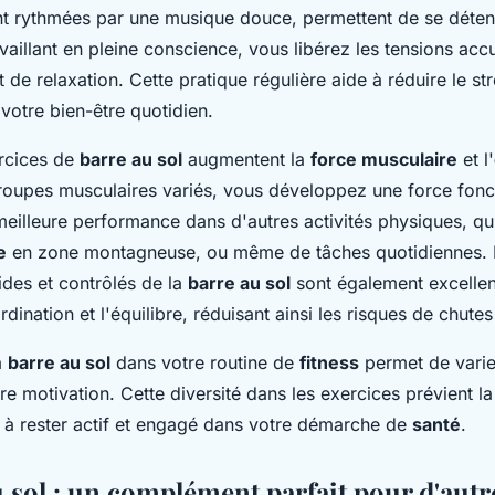
t rythmées par une musique douce, permettent de se déten
availlant en pleine conscience, vous libérez les tensions ac
 de relaxation. Cette pratique régulière aide à réduire le str
 votre bien-être quotidien.
ercices de
barre au sol
augmentent la
force musculaire
et l'
groupes musculaires variés, vous développez une force fonct
meilleure performance dans d'autres activités physiques, qu'
e
en zone montagneuse, ou même de tâches quotidiennes. 
des et contrôlés de la
barre au sol
sont également excellen
rdination et l'équilibre, réduisant ainsi les risques de chutes
a
barre au sol
dans votre routine de
fitness
permet de varier
re motivation. Cette diversité dans les exercices prévient l
à rester actif et engagé dans votre démarche de
santé
.
 sol : un complément parfait pour d'autre