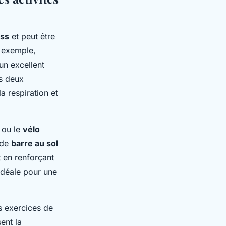
ess
et peut être
r exemple,
un excellent
es deux
a respiration et
ou le
vélo
 de
barre au sol
t en renforçant
idéale pour une
s exercices de
ent la