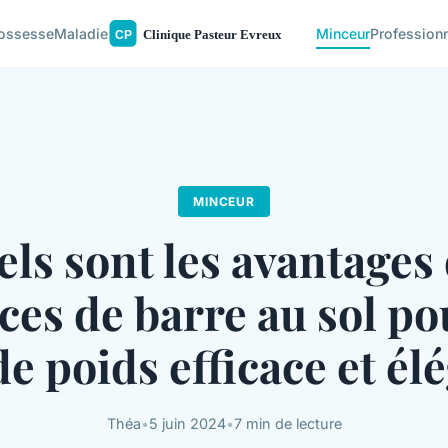
ossesse
Maladie
Minceur
Profession
MINCEUR
ls sont les avantages
ces de barre au sol p
de poids efficace et él
Théa
•
5 juin 2024
•
7 min de lecture