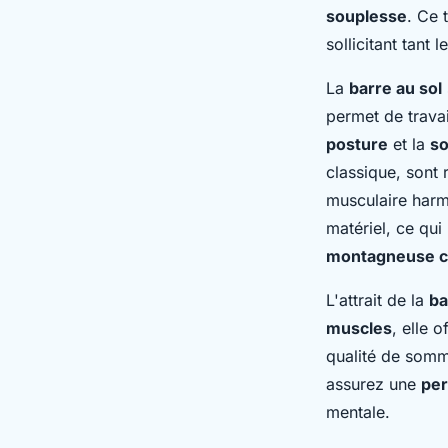
souplesse
. Ce 
sollicitant tant l
La
barre au sol
permet de trava
posture
et la
so
classique, sont 
musculaire harmo
matériel, ce qui
montagneuse 
L'attrait de la
ba
muscles
, elle 
qualité de somm
assurez une
per
mentale.