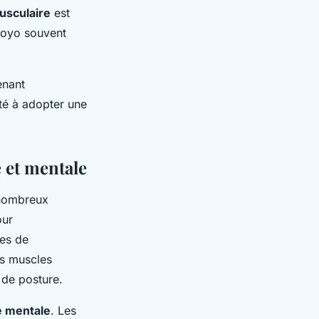
usculaire
est
 yoyo souvent
enant
té à adopter une
e et mentale
nombreux
our
ces de
es muscles
 de posture.
é mentale
. Les