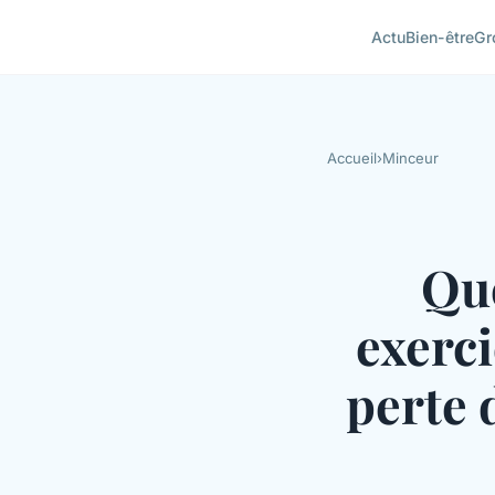
Actu
Bien-être
Gr
Accueil
›
Minceur
Que
exerci
perte 