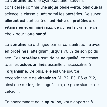
La
spiruline
est une cyanobactérie, souvent
considérée comme une
algue
bleue-verte, bien que la
science la classe plutôt parmi les bactéries. Ce super-
aliment
est particulièrement
riche
en
protéines
, en
vitamines
et en
minéraux
, ce qui en fait un allié de
choix pour votre
santé
.
La
spiruline
se distingue par sa concentration élevée
en
protéines
, atteignant jusqu'à 70 % de son poids
sec. Ces
protéines
sont de haute qualité, contenant
tous les
acides aminés
essentiels nécessaires à
l'
organisme
. De plus, elle est une source
exceptionnelle de
vitamines
B1, B2, B3, B6 et B12,
ainsi que de
fer
, de magnésium, de potassium et de
calcium.
En consommant de la
spiruline
, vous apportez à