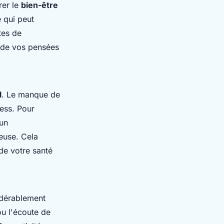
rer le
bien-être
 qui peut
tes de
 de vos pensées
l
. Le manque de
ess. Pour
 un
euse. Cela
de votre santé
idérablement
ou l'écoute de