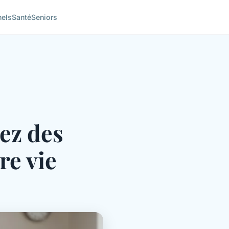
nels
Santé
Seniors
rez des
re vie