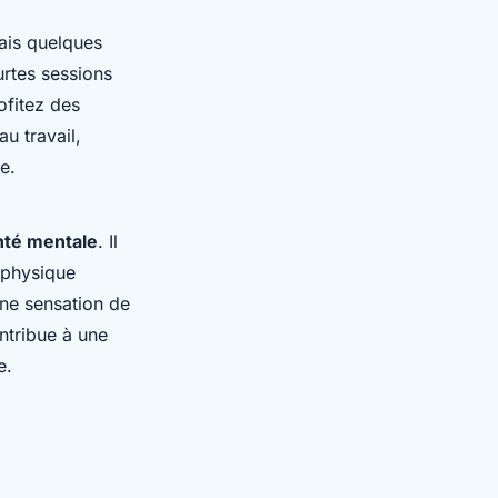
mais quelques
rtes sessions
ofitez des
u travail,
e.
nté mentale
. Il
é physique
une sensation de
ontribue à une
e.