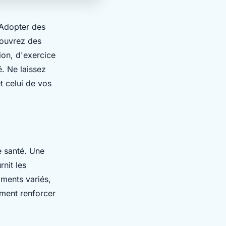
 Adopter des
couvrez des
ion, d'exercice
é. Ne laissez
t celui de vos
e santé. Une
rnit les
iments variés,
ment renforcer