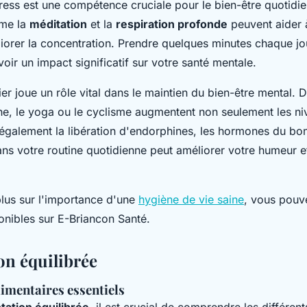
ress est une compétence cruciale pour le bien-être quotidi
me la
méditation
et la
respiration profonde
peuvent aider 
liorer la concentration. Prendre quelques minutes chaque jo
oir un impact significatif sur votre santé mentale.
ier joue un rôle vital dans le maintien du bien-être mental. D
, le yoga ou le cyclisme augmentent non seulement les ni
 également la libération d'endorphines, les hormones du bon
ns votre routine quotidienne peut améliorer votre humeur et
plus sur l'importance d'une
hygiène de vie saine
, vous pouv
onibles sur E-Briancon Santé.
on équilibrée
imentaires essentiels
tation équilibrée
, il est crucial de comprendre les différen