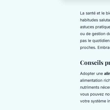
La santé et le 
habitudes saluta
astuces pratique
ou de gestion du
pas le quotidien
proches. Embras
Conseils p
Adopter une
ali
alimentation ric
nutriments néces
vous pouvez non
votre système i