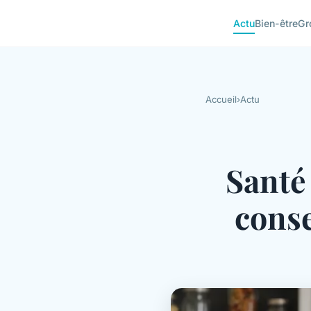
Actu
Bien-être
Gr
Accueil
›
Actu
Santé 
conse